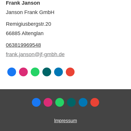
Frank Janson
Janson Frank GmbH
Remigiusbergstr.20
66885 Altenglan
063819969548
frank.janson@jf-gmbh.de
Impressum